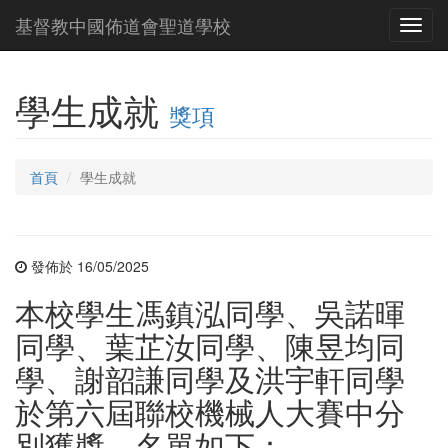
基督教中國佈道會聖道學校
Toggl
navig
學生成就
獎項
首頁
學生成就
發佈於 16/05/2025
本校學生馮鎮泓同學、吳諾暉
同學、葉芷汝同學、陳昱均同
學、謝韶謙同學及洪宇軒同學
於第六屆聯校機械人大賽中分
別獲獎，名單如下：