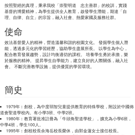
按照聖經的真理，秉承我校「崇聖明道 忠主善群」的校訓，實踐
基督的博愛精神，為學生提供全人教育，啟發學生潛能，期達「自
理、自律、自立」的宗旨，融入社會、熱愛家國及服務社群。
使命
效法基督愛人的精神，營造溫馨和諧的校園文化。 發掘學生個人潛
能，透過多元化的學習經歷，協助學生盡展所長。 以學生為中心，
配合教育發展趨勢，設計均衡適切的課程。 培養學生勇於承擔，樂
於服務的精神。 提昇學生自學能力，建立良好的人際關係，融入社
會。 不斷完善教學設施，提供優質的學習環境。
簡史
1979年︰創校，為中度弱智兒童提供教育的特殊學校，附設於中國佈
道會聖道學校內。有小學3班、中學2班。
1980年︰教育署批准註冊為「牛頭角聖道學校」，擴充為小學6班，
中學4班，學生100人。
1995年︰創校校長余海岳校長榮休，由郭金蓮女士接任校長。