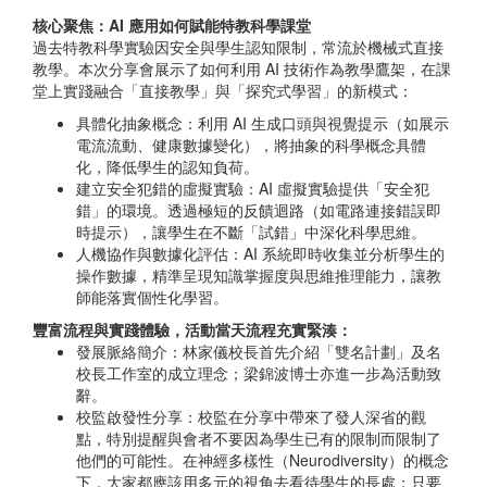
核心聚焦：AI 應用如何賦能特教科學課堂
過去特教科學實驗因安全與學生認知限制，常流於機械式直接
教學。本次分享會展示了如何利用 AI 技術作為教學鷹架，在課
堂上實踐融合「直接教學」與「探究式學習」的新模式：
具體化抽象概念：利用 AI 生成口頭與視覺提示（如展示
電流流動、健康數據變化），將抽象的科學概念具體
化，降低學生的認知負荷。
建立安全犯錯的虛擬實驗：AI 虛擬實驗提供「安全犯
錯」的環境。透過極短的反饋迴路（如電路連接錯誤即
時提示），讓學生在不斷「試錯」中深化科學思維。
人機協作與數據化評估：AI 系統即時收集並分析學生的
操作數據，精準呈現知識掌握度與思維推理能力，讓教
師能落實個性化學習。
豐富流程與實踐體驗，活動當天流程充實緊湊：
發展脈絡簡介：林家儀校長首先介紹「雙名計劃」及名
校長工作室的成立理念；梁錦波博士亦進一步為活動致
辭。
校監啟發性分享：校監在分享中帶來了發人深省的觀
點，特別提醒與會者不要因為學生已有的限制而限制了
他們的可能性。在神經多樣性（Neurodiversity）的概念
下，大家都應該用多元的視角去看待學生的長處；只要