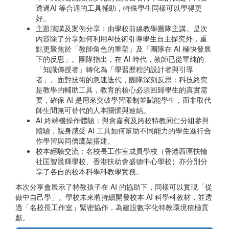
透過AI 等合適的工具輔助，特殊學生同樣可以學得更
好。
主題演講及案例分享：由學校前線教學團隊主講。是次
內容除了分享如何利用AI技術引導學生自主探究外，重
點更聚焦於「教師角色的重塑」及「團隊在 AI 極快發展
下的反思」。團隊指出，在 AI 時代，教師已從單純的
「知識傳授者」轉化為「學習歷程的設計者與引導
者」。面對技術的急速迭代，團隊深刻反思：科技終究
是教學的輔助工具，教育的核心必須回歸學生的真實需
要，確保 AI 是用來突破學習限制並賦能學生，而非取代
師生間無可替代的人本關懷與連結。
AI 終端機操作體驗：與會嘉賓及跨校特教同仁分組參與
體驗，親身感受 AI 工具如何幫助不同能力的學生進行合
作學習與同儕鷹架搭建。
校本經驗交流：名校長工作室成員學校（香港西區扶輪
社匡智晨輝學校、香港扶幼會盛德中心學校）亦分別分
享了各自的校本科學科教學實務。
本次分享會展示了特教孩子在 AI 的協助下，同樣可以實現「從
做中自己學」。學校未來將持續開發校本 AI 科學科教材，並透
過「名校長工作室」緊密協作，為建設數字化特教環境積極貢
獻。