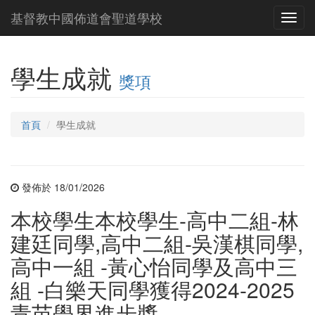
基督教中國佈道會聖道學校
Toggl
navig
學生成就
獎項
首頁
學生成就
發佈於 18/01/2026
本校學生本校學生-高中二組-林
建廷同學,高中二組-吳漢棋同學,
高中一組 -黃心怡同學及高中三
組 -白樂天同學獲得2024-2025
青苗學界進步獎